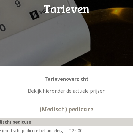
Tarieven
Tarievenoverzicht
Bekijk hieronder de actuele prijzen
(Medisch) pedicure
isch) pedicure
e (medisch) pedicure behandeling
€ 25,00