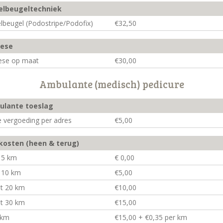
elbeugeltechniek
lbeugel (Podostripe/Podofix)
€32,50
hese
ese op maat
€30,00
Ambulante (medisch) pedicure
lante toeslag
e vergoeding per adres
€5,00
kosten (heen & terug)
t 5 km
€ 0,00
t 10 km
€5,00
ot 20 km
€10,00
ot 30 km
€15,00
 km
€15,00 + €0,35 per km