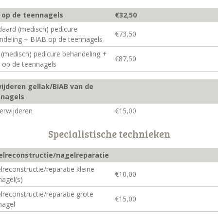
 op de teennagels
€32,50
daard (medisch) pedicure
€73,50
ndeling + BIAB op de teennagels
 (medisch) pedicure behandeling +
€87,50
 op de teennagels
ijderen gellak/BIAB van de
nnagels
verwijderen
€15,00
Specialistische technieken
lreconstructie/nagelreparatie
reconstructie/reparatie kleine
€10,00
nagel(s)
lreconstructie/reparatie grote
€15,00
nagel