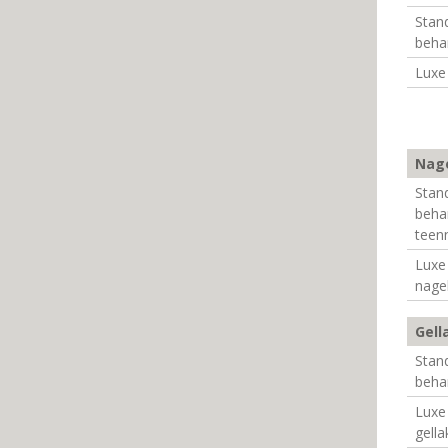
Stan
beha
Luxe
Nage
Stan
beha
teen
Luxe
nage
Gell
Stan
beha
Luxe
gell