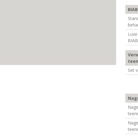
BIAB
Stan
beha
Luxe
BIAB
Verw
tee
Set 
Nage
Nagel
teen
Nage
teen