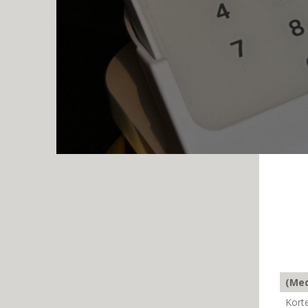
(Med
Kort