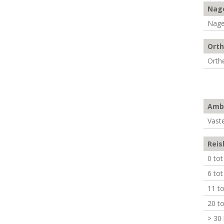
Nag
Nage
Ort
Orth
Ambu
Vast
Reis
0 to
6 to
11 t
20 t
> 30