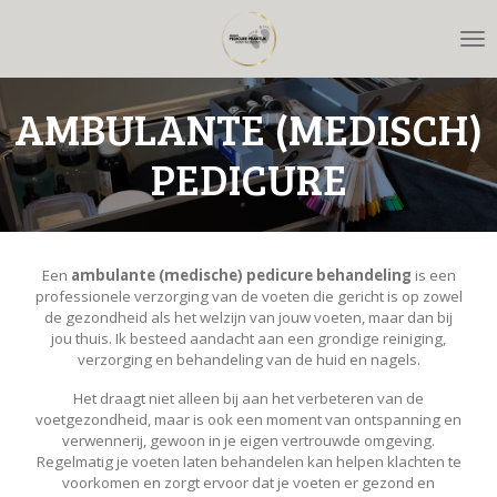
Ga
direct
naar
de
AMBULANTE (MEDISCH)
hoofdinhoud
PEDICURE
Een
ambulante (medische) pedicure behandeling
is een
professionele verzorging van de voeten die gericht is op zowel
de gezondheid als het welzijn van jouw voeten, maar dan bij
jou thuis. Ik besteed aandacht aan een grondige reiniging,
verzorging en behandeling van de huid en nagels.
Het draagt niet alleen bij aan het verbeteren van de
voetgezondheid, maar is ook een moment van ontspanning en
verwennerij, gewoon in je eigen vertrouwde omgeving.
Regelmatig je voeten laten behandelen kan helpen klachten te
voorkomen en zorgt ervoor dat je voeten er gezond en